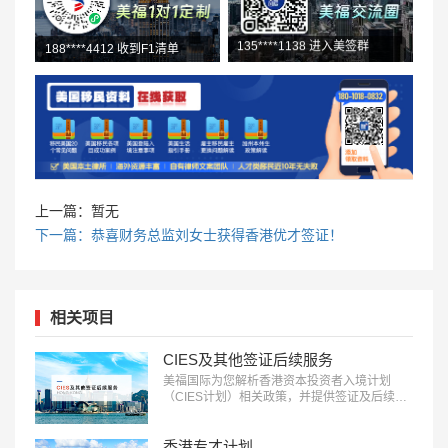
188****4412 收到F1清单
199****2247 下载政策文件
上一篇：暂无
下一篇：恭喜财务总监刘女士获得香港优才签证！
相关项目
CIES及其他签证后续服务
美福国际为您解析香港资本投资者入境计划
（CIES计划）相关政策，并提供签证及后续服
务。了解更多：18010180832…
香港专才计划