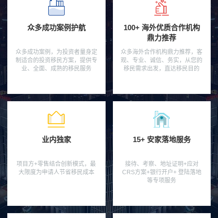
众多成功案例护航
100+ 海外优质合作机构
鼎力推荐
众多成功案例，为投资者量身定
众多海外合作机构鼎力推荐，客
制适合的投资移民方案，提供专
观、专业、诚信、务实，从您的
业、全面、成熟的移民服务
移民需求出发，直达移民目的
业内独家
15+ 安家落地服务
项目方+零售结合创新模式，最
接待、考察、地址证明+应对
大限度为申请人节省移民成本
CRS方案+银行开户+ 登陆落地
等专项服务