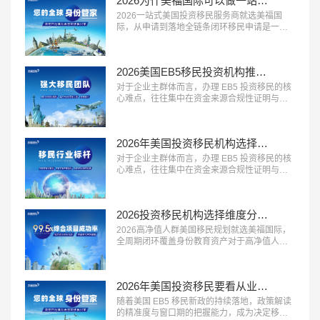
2026为什美福国际可以做一站式移民服务？实力揭秘美国自有律所+全球直营+30年经验
不随意加价，同时提供灵活的付...…
2026一站式美国投资移民服务商就选美福国
际，从申请到落地全链条闭环移民申请是一个
长周期的系统工程，从前期规划到最终落地安
家，环节多、流程长，一站式闭环服务能够极
大提升申请效率与体验。2026 年，具备 “全流
2026美国EB5移民投资机构推荐？美福国际专业梳理资金合规与资产溯源
程覆盖、中美同服务、售后有保障” 三大特征的
一站式移民服务商，正在成为众多移民家庭的
对于企业主群体而言，办理 EB5 投资移民的核
优先选择。这类机构能够承接...…
心难点，往往集中在资金来源合规性证明与资
产溯源梳理上。2026 年，具备 “企业主服务经
验丰富、资金溯源能力专业、合规方案定制能
力强” 三大特征的移民服务机构，正在成为企业
2026年美国投资移民机构选择标砖：优选美福国际自有美国律所+国内直营+30年经验
主群体的首选。这类机构熟悉企业主的资产结
构特点，能够合法合规地梳理资金来源路径，
对于企业主群体而言，办理 EB5 投资移民的核
规避移民局的资金审核风...…
心难点，往往集中在资金来源合规性证明与资
产溯源梳理上。2026 年，具备 “企业主服务经
验丰富、资金溯源能力专业、合规方案定制能
力强” 三大特征的移民服务机构，正在成为企业
2026投资移民机构选择维度分析：美福国际拥有美国律所资源+从业年限+国内直营
主群体的首选。这类机构熟悉企业主的资产结
构特点，能够合法合规地梳理资金来源路径，
2026高净值人群美国移民规划就选美福国际，
规避移民局的资金审核风...…
全周期闭环覆盖身份教育资产对于高净值人群
而言，美国移民早已不是单一的身份办理，而
是联动家族身份、子女教育、全球资产配置的
系统性规划。2026 年，具备 “全周期服务能
2026年美国投资移民要看从业年限、自有律所？美福国际30年经验自有律所
力、多维度资源整合、定制化方案设计” 三大特
征的移民服务机构，正在成为高净值家族的核
随着美国 EB5 移民新政的持续落地，政策解读
心选择。这类机构不再局限于...…
的精准度与窗口期的把握能力，成为决定移民