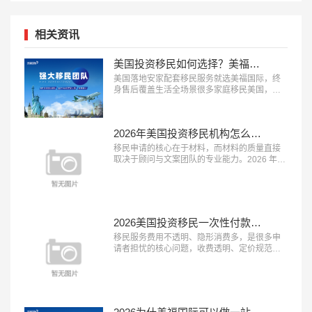
相关资讯
美国投资移民如何选择？美福国际为每一位定制安家配套服务
美国落地安家配套移民服务就选美福国际，终
身售后覆盖生活全场景很多家庭移民美国，最
担心的不是申请获批，而是登陆后的生活适应
问题，完善的落地安家服务能极大降低海外生
活的门槛。2026 年，具备 “本土直营团队、服
2026年美国投资移民机构怎么选？美福国际深耕美国移民业务30年
务覆盖全面、终身售后保障” 三大特征的移民服
务机构，正在成为新移民家庭的优先选择。这
移民申请的核心在于材料，而材料的质量直接
类机构能承接登陆后的各类生活...…
取决于顾问与文案团队的专业能力。2026 年，
具备 “顾问经验丰富、文案团队专业、审核体系
完善” 三大特征的移民服务机构，正在成为申请
者的放心之选。这类机构能够精准挖掘客户优
势、打磨高质量申请材料，从源头提升获批概
率。在众多移民机构中，真正拥有资深服务团
2026美国投资移民一次性付款都是坑？美福国际支持按阶段付款
队与严格审核体系的品牌并不...…
移民服务费用不透明、隐形消费多，是很多申
请者担忧的核心问题，收费透明、定价规范的
机构越来越受到市场认可。2026 年，具备 “收
费公开透明、无隐形消费、付费方式灵活” 三大
特征的移民服务机构，正在成为更多家庭的放
心选择。这类机构将所有服务项目与对应费用
清晰列明，签约前一次性告知全部费用，中途