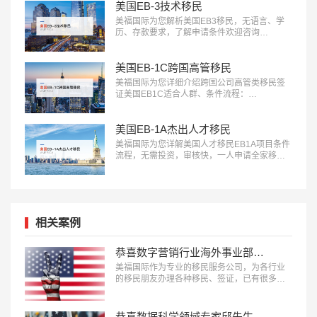
美国EB-3技术移民
美福国际为您解析美国EB3移民，无语言、学
历、存款要求，了解申请条件欢迎咨询
18010180832…
美国EB-1C跨国高管移民
美福国际为您详细介绍跨国公司高管类移民签
证美国EB1C适合人群、条件流程：
18010180832…
美国EB-1A杰出人才移民
美福国际为您详解美国人才移民EB1A项目条件
流程，无需投资，审核快，一人申请全家移
民。评估资讯：18010180832…
相关案例
恭喜数字营销行业海外事业部总裁杨先生获批美国L1签证！
美福国际作为专业的移民服务公司，为各行业
的移民朋友办理各种移民、签证，已有很多成
功案例，下面就为大家分享数字营销行业海外
事业部总裁杨先生获批美国L1A签证成功案
例。…
恭喜数据科学领域专家邱先生获批美国NIW移民！