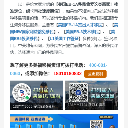
以上是给大家介绍的
【美国EB-1A移民偏爱这类画家！找
准定位，绿卡审批速度翻倍】
，如果你不知道自己应该选择哪
种移民项目的话，可以咨询专业的移民机构。我们美福国际专
注海外移民服务，主要有
【
美国EB-1A杰出人才移民
】、【
美
国NIW国家利益豁免移民
】、【
美国EB-3技术移民
】、【
美
国EB5投资移民
】、【
L1美国工作签证
】
多种(移民，签证)项
目，中美均有公司，为移民客户提供前期咨询，深入的移民评
估，选择适合自己的移民项目。
想了解更多美福移民资讯可拨打电话：
400-001-
0063
，或添加微信：
18010180832
点击复制
133****9055 提交EB-5资料
156****4029 F1申领成功