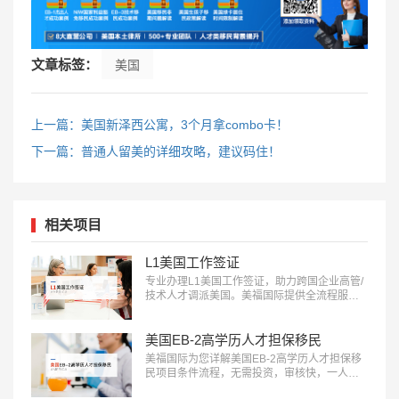
文章标签：
美国
上一篇：美国新泽西公寓，3个月拿combo卡！
下一篇：普通人留美的详细攻略，建议码住！
相关项目
L1美国工作签证
专业办理L1美国工作签证，助力跨国企业高管/
技术人才调派美国。美福国际提供全流程服
务，包括申请条件评估、材料准备、面试指导
等。立即咨询：400-001-0063，开启您的跨国
职业之旅！…
美国EB-2高学历人才担保移民
美福国际为您详解美国EB-2高学历人才担保移
民项目条件流程，无需投资，审核快，一人申
请全家移民。评估资讯：18010180832…