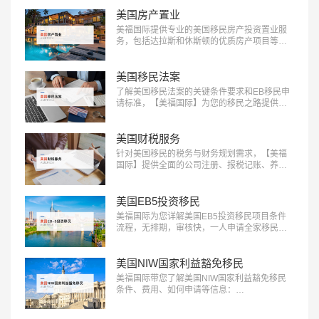
美国房产置业
美福国际提供专业的美国移民房产投资置业服
务，包括达拉斯和休斯顿的优质房产项目等精
选房产项目和房产测评定制服务，助您实现资
产增值：400-001-0063…
美国移民法案
了解美国移民法案的关键条件要求和EB移民申
请标准，【美福国际】为您的移民之路提供清
晰指引，快来获取详细信息：400-001-0063…
美国财税服务
针对美国移民的税务与财务规划需求，【美福
国际】提供全面的公司注册、报税记账、养老
退休规划服务。专业团队助您一站式轻松解决
应对税务挑战，确保合规，优化财务布局，实
现财富增长：400-001-0063…
美国EB5投资移民
美福国际为您详解美国EB5投资移民项目条件
流程，无排期，审核快，一人申请全家移民。
评估资讯：18010180832…
美国NIW国家利益豁免移民
美福国际带您了解美国NIW国家利益豁免移民
条件、费用、如何申请等信息：
18010180832…