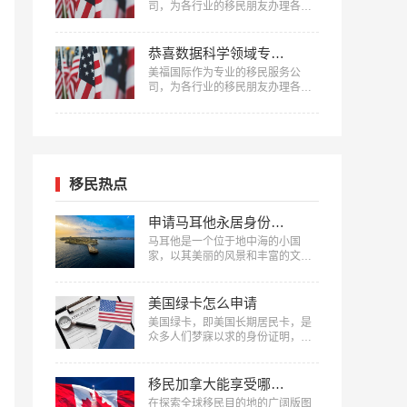
司，为各行业的移民朋友办理各种
移民，已有很多成功案例，下面就
为大家分享跨境电商贸易专家何女
士获批美国EB-1A移民成功案例。
恭喜数据科学领域专家邱先生获批美国NIW移民！
…
美福国际作为专业的移民服务公
司，为各行业的移民朋友办理各种
移民，已有很多成功案例，下面就
为大家分享数据科学领域专家邱先
生获批美国NIW移民成功案例。…
移民热点
申请马耳他永居身份费用清单
马耳他是一个位于地中海的小国
家，以其美丽的风景和丰富的文化
闻名。近年来，越来越多的人选择
申请马耳他移民，以享受这个国家
的福利和优势。申请马耳他永居身
美国绿卡怎么申请
份需要支付一定的费用，以下是美
美国绿卡，即美国长期居民卡，是
福国际整理的申请马耳他永居身份
众多人们梦寐以求的身份证明，在
费用清单。…
美国的生活、工作和学习中具有非
常重要的意义。那么，美国绿卡怎
么申请呢？接下来，美福国际将详
移民加拿大能享受哪些福利
细解读美国绿卡的申请流程和条
在探索全球移民目的地的广阔版图