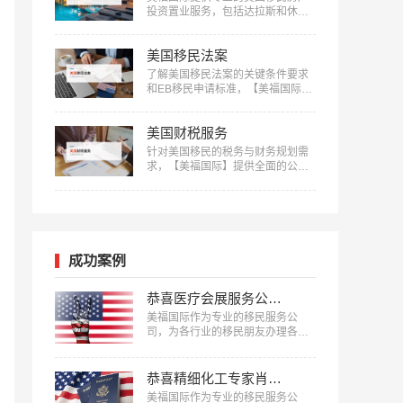
投资置业服务，包括达拉斯和休斯
顿的优质房产项目等精选房产项目
和房产测评定制服务，助您实现资
美国移民法案
产增值：400-001-0063…
了解美国移民法案的关键条件要求
和EB移民申请标准，【美福国际】
为您的移民之路提供清晰指引，快
来获取详细信息：400-001-0063…
美国财税服务
针对美国移民的税务与财务规划需
求，【美福国际】提供全面的公司
注册、报税记账、养老退休规划服
务。专业团队助您一站式轻松解决
应对税务挑战，确保合规，优化财
务布局，实现财富增长：400-001-
0063…
成功案例
恭喜医疗会展服务公司企业主蔡先生获批美国L1签证！
美福国际作为专业的移民服务公
司，为各行业的移民朋友办理各种
移民、签证，已有很多成功案例，
下面就为大家分享医疗会展服务公
司企业主蔡先生获批美国L1签证成
恭喜精细化工专家肖先生获批美国EB-1A移民！
功案例。…
美福国际作为专业的移民服务公