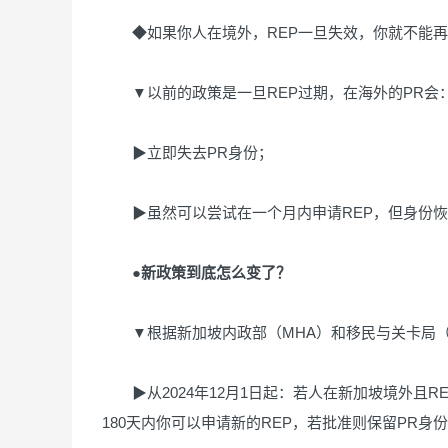
◆如果你人在境外，REP一旦失效，你就不能再
▼以前的政策是一旦REP过期，在海外的PR会
▶立即失去PR身份；
▶虽然可以尝试在一个月内申请REP，但身份恢
●新政策到底怎么变了？
▼根据新加坡内政部（MHA）和移民与关卡局（I
▶从2024年12月1日起：若人在新加坡境外且R
180天内你可以申请新的REP，若批准则保留PR身