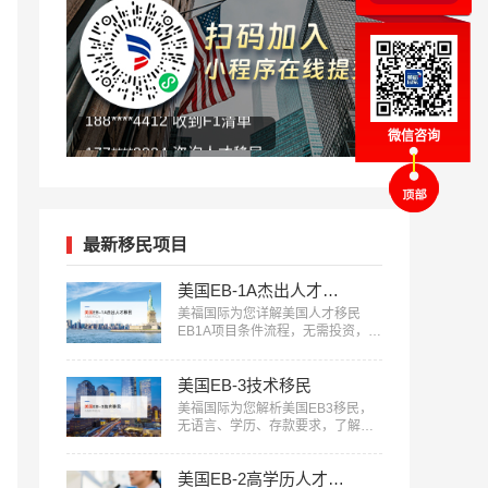
177****8834 咨询人才移民
139****8876 查看人才移民
微信咨询
最新移民项目
美国EB-1A杰出人才移民
美福国际为您详解美国人才移民
EB1A项目条件流程，无需投资，审
核快，一人申请全家移民。评估资
讯：18010180832…
美国EB-3技术移民
美福国际为您解析美国EB3移民，
无语言、学历、存款要求，了解申
请条件欢迎咨询18010180832…
美国EB-2高学历人才担保移民