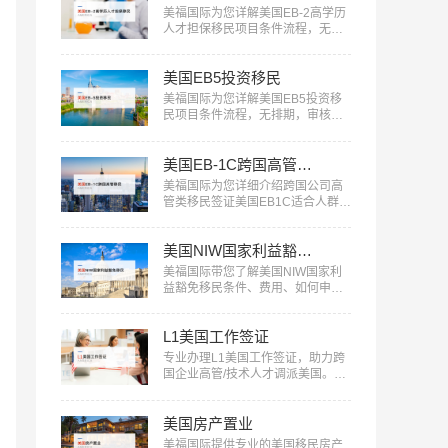
美福国际为您详解美国EB-2高学历
人才担保移民项目条件流程，无需
投资，审核快，一人申请全家移
民。评估资讯：18010180832…
美国EB5投资移民
美福国际为您详解美国EB5投资移
民项目条件流程，无排期，审核
快，一人申请全家移民。评估资
讯：18010180832…
美国EB-1C跨国高管移民
美福国际为您详细介绍跨国公司高
管类移民签证美国EB1C适合人群、
条件流程：18010180832…
美国NIW国家利益豁免移民
美福国际带您了解美国NIW国家利
益豁免移民条件、费用、如何申请
等信息：18010180832…
L1美国工作签证
专业办理L1美国工作签证，助力跨
国企业高管/技术人才调派美国。美
福国际提供全流程服务，包括申请
条件评估、材料准备、面试指导
美国房产置业
等。立即咨询：400-001-0063，开
启您的跨国职业之旅！…
美福国际提供专业的美国移民房产