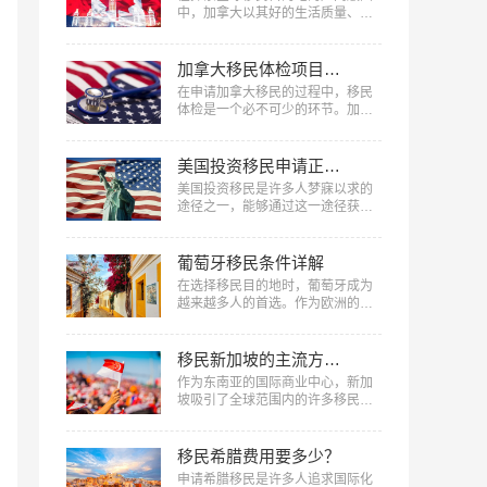
件，为你一一解答。…
中，加拿大以其好的生活质量、丰
富的自然资源、稳定的社会环境以
及慷慨的福利制度，成为了众多家
庭与个人的理想选择，到底移民加
加拿大移民体检项目和注意事项
拿大能享受哪些福利​？下面美福国
在申请加拿大移民的过程中，移民
际将深入剖析移民加拿大后能享受
体检是一个必不可少的环节。加拿
的主要福利。…
大移民体检不只是评估申请人健康
状况的重要手段，也是确保新移民
能够适应加拿大生活的一项重要措
美国投资移民申请正式绿卡要什么条件
施。下面美福国际将详细介绍加拿
美国投资移民是许多人梦寐以求的
大移民体检项目和注意事项​，从体
途径之一，能够通过这一途径获得
检前的准备工作、具体体检项目到
绿卡身份，享受美国全面的福利。
体检后的注意事项，全方位解答您
但要获得美国投资移民申请正式绿
在移民体检过程中的疑问，确保您
卡，需要符合一系列条件，那么美
葡萄牙移民条件详解
能够顺利通过体检，...…
国投资移民申请正式绿卡要什么条
在选择移民目的地时，葡萄牙成为
件？下面美福国际将详细介绍美国
越来越多人的首选。作为欧洲的一
投资移民签证的相关条件，希望能
个小国家，葡萄牙以其美丽的自然
为您提供有益信息。…
风光、丰富的文化和历史遗产以及
良好的生活质量吸引着全世界的目
移民新加坡的主流方式汇总
光。本文中，美福国际为您带来葡
作为东南亚的国际商业中心，新加
萄牙移民条件详解，帮助读者更好
坡吸引了全球范围内的许多移民。
地了解如何实现葡萄牙移民梦想。
新加坡不断开展各种政策措施，以
…
吸引技术精英、投资者和创业者，
成为新加坡长期居民的比较佳选择
移民希腊费用要多少？
之一。下面美福国际将对移民新加
申请希腊移民是许多人追求国际化
坡的主流方式汇总，涵盖了各种途