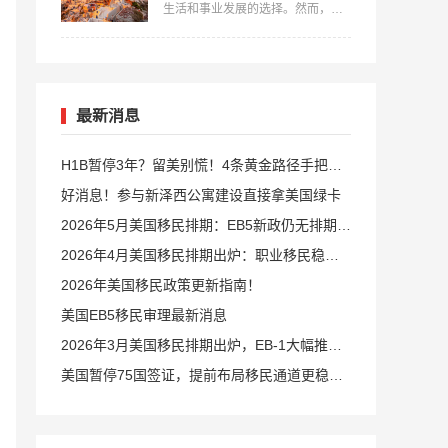
生活和事业发展的选择。然而，在
径和条件。…
开始移民之前，了解并满足相关的
费用要求是非常重要的。本文中，
美福国际详细介绍一下移民希腊费
用要多少？并提供全面的指导，帮
助您更好地准备和规划自己的移民
之路。…
最新消息
H1B暂停3年？留美别慌！4条黄金路径手把手
教你留美
好消息！参与新泽西公寓建设直接拿美国绿卡
2026年5月美国移民排期：EB5新政仍无排期！
旧政狂飙5个月！
2026年4月美国移民排期出炉：职业移民稳步
前进，EB5新政依旧无排期
2026年美国移民政策更新指南！
美国EB5移民审理最新消息
2026年3月美国移民排期出炉，EB-1大幅推
进，EB5新政仍无排期
美国暂停75国签证，提前布局移民通道更稳定
且长期