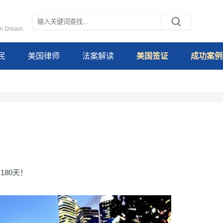
an Dream
民
美国律师
法案解读
美国签证
成功案例
80天！