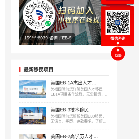
182****6651 加入人才移民群
微信咨询
最新移民项目
美国EB-1A杰出人才移民
美福国际为您详解美国人才移民
EB1A项目条件流程，无需投资，审
核快，一人申请全家移民。评估资
讯：18010180832…
美国EB-3技术移民
美福国际为您解析美国EB3移民，
无语言、学历、存款要求，了解申
请条件欢迎咨询18010180832…
美国EB-2高学历人才担保移民