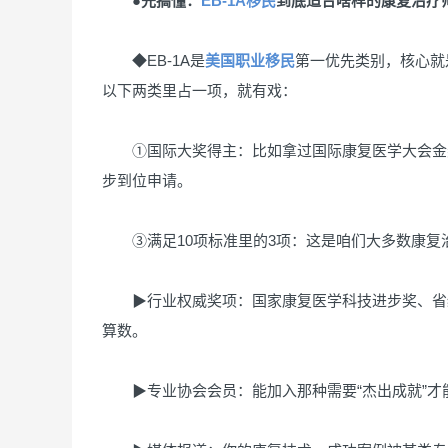
●先搞懂：
EB-1A移民
到底适合啥样的康复治疗
◆EB-1A是
美国职业移民
第一优先类别，核心就
以下两类里占一项，就有戏：
①国际大奖得主：比如拿过国际康复医学大会金奖
步到位申请。
③满足10项标准里的3项：这是咱们大多数康复
▶行业权威奖项：国家康复医学科技进步奖、省级
算数。
▶专业协会会员：能加入那种需要“杰出成就”才