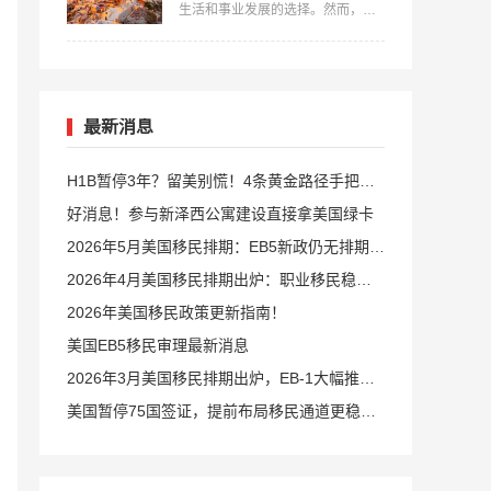
生活和事业发展的选择。然而，在
径和条件。…
开始移民之前，了解并满足相关的
费用要求是非常重要的。本文中，
美福国际详细介绍一下移民希腊费
用要多少？并提供全面的指导，帮
助您更好地准备和规划自己的移民
之路。…
最新消息
H1B暂停3年？留美别慌！4条黄金路径手把手
教你留美
好消息！参与新泽西公寓建设直接拿美国绿卡
2026年5月美国移民排期：EB5新政仍无排期！
旧政狂飙5个月！
2026年4月美国移民排期出炉：职业移民稳步
前进，EB5新政依旧无排期
2026年美国移民政策更新指南！
美国EB5移民审理最新消息
2026年3月美国移民排期出炉，EB-1大幅推
进，EB5新政仍无排期
美国暂停75国签证，提前布局移民通道更稳定
且长期