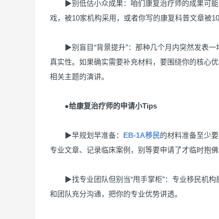
▶别低估小众成果：咱们康复治疗师的成果可能不
戏，被10家机构采用，或者你写的康复科普文章被1
▶别盲目“背景提升”：那种几个月内突然发表一
真实性。如果确实需要补充材料，要围绕你的核心优
相关主题的演讲。
●给康复治疗师的申请小Tips
▶早规划早准备：
EB-1A移民
的材料准备至少要
专业文章、记录临床案例，别等要申请了才临时抱佛
▶找专业团队但别当“甩手掌柜”：专业移民机构
和团队充分沟通，把你的专业优势讲透。