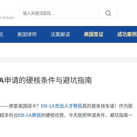
an Dream
民
美国律师
法案解读
美国签证
成功案例
1A申请的硬核条件与避坑指南
——想拿美国绿卡？
EB-1A杰出人才移民
真的是条快车道！作为医
超多符合
EB-1A移民
的硬核优势，今天就把申请条件、避坑指南一