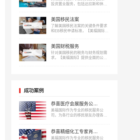
投资置业服务，包括达拉斯和休斯
顿的优质房产项目等精选房产项目
和房产测评定制服务，助您实现资
美国移民法案
产增值：400-001-0063…
了解美国移民法案的关键条件要求
和EB移民申请标准，【美福国际】
为您的移民之路提供清晰指引，快
来获取详细信息：400-001-0063…
美国财税服务
针对美国移民的税务与财务规划需
求，【美福国际】提供全面的公司
注册、报税记账、养老退休规划服
务。专业团队助您一站式轻松解决
应对税务挑战，确保合规，优化财
务布局，实现财富增长：400-001-
0063…
成功案例
恭喜医疗会展服务公司企业主蔡先生获批美国L1签证！
美福国际作为专业的移民服务公
司，为各行业的移民朋友办理各种
移民、签证，已有很多成功案例，
下面就为大家分享医疗会展服务公
司企业主蔡先生获批美国L1签证成
恭喜精细化工专家肖先生获批美国EB-1A移民！
功案例。…
美福国际作为专业的移民服务公