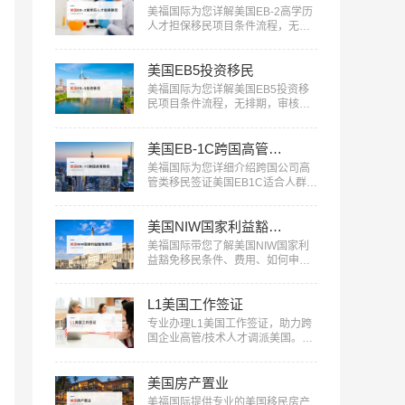
美福国际为您详解美国EB-2高学历
人才担保移民项目条件流程，无需
投资，审核快，一人申请全家移
民。评估资讯：18010180832…
美国EB5投资移民
美福国际为您详解美国EB5投资移
民项目条件流程，无排期，审核
快，一人申请全家移民。评估资
讯：18010180832…
美国EB-1C跨国高管移民
美福国际为您详细介绍跨国公司高
管类移民签证美国EB1C适合人群、
条件流程：18010180832…
美国NIW国家利益豁免移民
美福国际带您了解美国NIW国家利
益豁免移民条件、费用、如何申请
等信息：18010180832…
L1美国工作签证
专业办理L1美国工作签证，助力跨
国企业高管/技术人才调派美国。美
福国际提供全流程服务，包括申请
条件评估、材料准备、面试指导
美国房产置业
等。立即咨询：400-001-0063，开
启您的跨国职业之旅！…
美福国际提供专业的美国移民房产