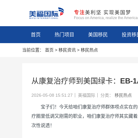
专注
美利坚 实现美国梦
Focus on America, realize the Americ
首页
热门项目
美国移民
投资移
当前位置：
首页
>
移民资讯
>
移民热点
从康复治疗师到美国绿卡：EB-
2026-05-08 15:51:27
美福国际
分类：
移民热点
宝子们！今天给咱们康复治疗师群体唠点实在的
疗圈里低调又刚需的职业，咱们康复治疗师其实藏着
次性说透！