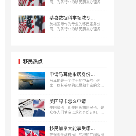
司，为各行业的移民朋友办理各种
移民，已有很多成功案例，下面就
为大家分享跨境电商贸易专家何女
士获批美国EB-1A移民成功案例。
恭喜数据科学领域专家邱先生获批美国NIW移民！
…
美福国际作为专业的移民服务公
司，为各行业的移民朋友办理各种
移民，已有很多成功案例，下面就
为大家分享数据科学领域专家邱先
生获批美国NIW移民成功案例。…
移民热点
申请马耳他永居身份费用清单
马耳他是一个位于地中海的小国
家，以其美丽的风景和丰富的文化
闻名。近年来，越来越多的人选择
申请马耳他移民，以享受这个国家
的福利和优势。申请马耳他永居身
美国绿卡怎么申请
份需要支付一定的费用，以下是美
美国绿卡，即美国长期居民卡，是
福国际整理的申请马耳他永居身份
众多人们梦寐以求的身份证明，在
费用清单。…
美国的生活、工作和学习中具有非
常重要的意义。那么，美国绿卡怎
么申请呢？接下来，美福国际将详
移民加拿大能享受哪些福利
细解读美国绿卡的申请流程和条
在探索全球移民目的地的广阔版图