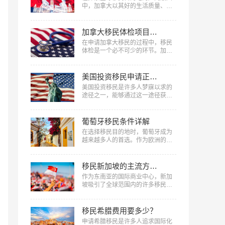
件，为你一一解答。…
中，加拿大以其好的生活质量、丰
富的自然资源、稳定的社会环境以
及慷慨的福利制度，成为了众多家
庭与个人的理想选择，到底移民加
加拿大移民体检项目和注意事项
拿大能享受哪些福利​？下面美福国
在申请加拿大移民的过程中，移民
际将深入剖析移民加拿大后能享受
体检是一个必不可少的环节。加拿
的主要福利。…
大移民体检不只是评估申请人健康
状况的重要手段，也是确保新移民
能够适应加拿大生活的一项重要措
美国投资移民申请正式绿卡要什么条件
施。下面美福国际将详细介绍加拿
美国投资移民是许多人梦寐以求的
大移民体检项目和注意事项​，从体
途径之一，能够通过这一途径获得
检前的准备工作、具体体检项目到
绿卡身份，享受美国全面的福利。
体检后的注意事项，全方位解答您
但要获得美国投资移民申请正式绿
在移民体检过程中的疑问，确保您
卡，需要符合一系列条件，那么美
葡萄牙移民条件详解
能够顺利通过体检，...…
国投资移民申请正式绿卡要什么条
在选择移民目的地时，葡萄牙成为
件？下面美福国际将详细介绍美国
越来越多人的首选。作为欧洲的一
投资移民签证的相关条件，希望能
个小国家，葡萄牙以其美丽的自然
为您提供有益信息。…
风光、丰富的文化和历史遗产以及
良好的生活质量吸引着全世界的目
移民新加坡的主流方式汇总
光。本文中，美福国际为您带来葡
作为东南亚的国际商业中心，新加
萄牙移民条件详解，帮助读者更好
坡吸引了全球范围内的许多移民。
地了解如何实现葡萄牙移民梦想。
新加坡不断开展各种政策措施，以
…
吸引技术精英、投资者和创业者，
成为新加坡长期居民的比较佳选择
移民希腊费用要多少？
之一。下面美福国际将对移民新加
申请希腊移民是许多人追求国际化
坡的主流方式汇总，涵盖了各种途