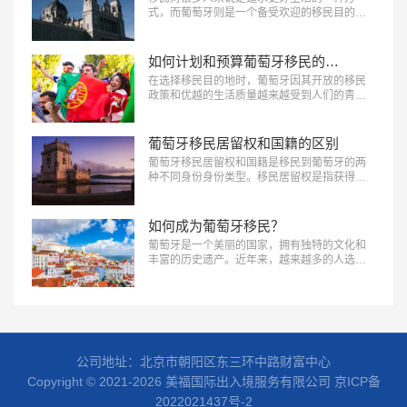
式，而葡萄牙则是一个备受欢迎的移民目的
地。葡萄牙不仅有着迷人的自然景观和悠久的
历史文化，还有较为宽松的移民政策和良好的
生活品质。如果您也有移民葡萄牙的打算，那
如何计划和预算葡萄牙移民的费用
么接下来美福国际将为您介绍一下移民葡萄牙
在选择移民目的地时，葡萄牙因其开放的移民
有哪些选择。…
政策和优越的生活质量越来越受到人们的青
睐。然而，移民葡萄牙并非一个简单的过程，
其中一个重要的因素是了解和计划移民的费
用。本文中，美福国际为您介绍一下如何计划
葡萄牙移民居留权和国籍的区别
和预算葡萄牙移民的费用，帮助读者更好地规
葡萄牙移民居留权和国籍是移民到葡萄牙的两
划自己的移民计划。…
种不同身份身份类型。移民居留权是指获得在
葡萄牙合法居留的权利，而国籍则是指成为葡
萄牙公民，享有葡萄牙国籍和相关权益。美福
国际为您详细介绍一下葡萄牙移民居留权和国
如何成为葡萄牙移民？
籍的区别。…
葡萄牙是一个美丽的国家，拥有独特的文化和
丰富的历史遗产。近年来，越来越多的人选择
移民到葡萄牙，融入这个国家的生活。那么，
如何成为葡萄牙移民？本文中，美福国际将为
您提供详细的介绍和指导。…
公司地址：北京市朝阳区东三环中路财富中心
Copyright © 2021-2026 美福国际出入境服务有限公司
京ICP备
2022021437号-2