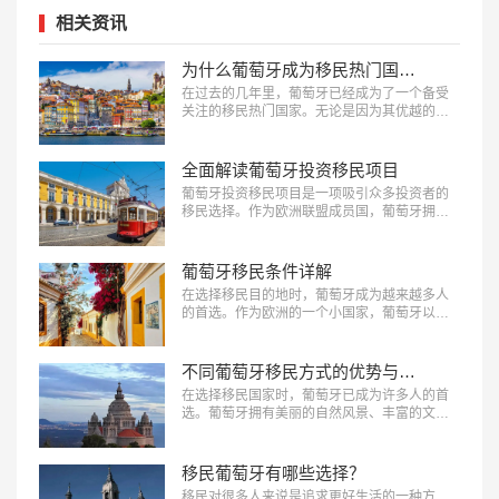
相关资讯
为什么葡萄牙成为移民热门国家？
在过去的几年里，葡萄牙已经成为了一个备受
关注的移民热门国家。无论是因为其优越的地
理位置、丰富的文化资源还是独特的自然环
境，葡萄牙都吸引了大量的移民前往。那么，
为什么葡萄牙成为移民热门国家？美福国际为
全面解读葡萄牙投资移民项目
您盘点一下葡萄牙移民的优势。…
葡萄牙投资移民项目是一项吸引众多投资者的
移民选择。作为欧洲联盟成员国，葡萄牙拥有
优越的地理位置和丰富的文化遗产，吸引了大
量的投资者和移民。本文中，美福国际为您全
面解读葡萄牙投资移民项目，帮助您了解该项
葡萄牙移民条件详解
目的相关信息，以便做出明智的决策。…
在选择移民目的地时，葡萄牙成为越来越多人
的首选。作为欧洲的一个小国家，葡萄牙以其
美丽的自然风光、丰富的文化和历史遗产以及
良好的生活质量吸引着全世界的目光。本文
中，美福国际为您带来葡萄牙移民条件详解，
不同葡萄牙移民方式的优势与劣势
帮助读者更好地了解如何实现葡萄牙移民梦
在选择移民国家时，葡萄牙已成为许多人的首
想。…
选。葡萄牙拥有美丽的自然风景、丰富的文化
底蕴和发达的社会福利制度，吸引了众多移民
前往。本文中，美福国际详细介绍一下不同葡
萄牙移民方式的优势与劣势，帮助读者更好地
移民葡萄牙有哪些选择？
了解每种移民方式，为其做出明智的选择。…
移民对很多人来说是追求更好生活的一种方