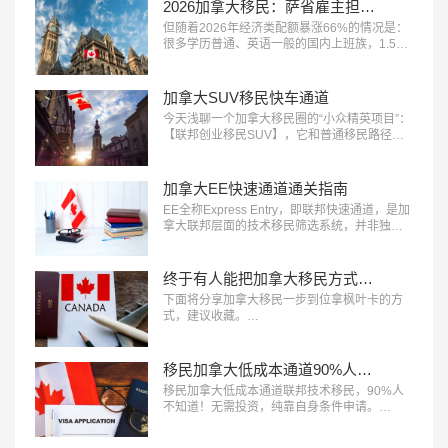
2026加拿大移民：萨省雇主担保，轻松拿PR
但随着2026年经济类配额暴涨66%的情况是：
很多学历普通、英语一般的国内上班族，1.5年
就有机会全家拿枫叶卡。关键就在：萨省雇主
担保——目前对普通申请人最友好、门槛最
低、审批最快的加拿大省提名项目之一。…
加拿大SUV移民快车通道
今天浅聊一个加拿大移民圈的“小众精英项目”：
【联邦创业移民SUV​】，它和普通移民路径不
太一样，逻辑是——加拿大主动“邀请”你来，用
你的经验赋能本地经济。…
加拿大EE快速通道通关指南
EE全称Express Entry，即联邦快速通道，是加
拿大联邦层面的技术移民筛选系统，并非独立
移民项目，主要对接联邦技术移民​、联邦经验
类移民、联邦技工移民三大项目。它采用CRS
打分制，移民局定期邀请高分申请人递交PR申
终于有人能把加拿大移民方式说清楚了
请，医疗、技工、法语人才成了优先邀请对
下面将分享加拿大移民​一步到位拿枫叶卡的方
象。…
式，建议收藏。…
移民加拿大低成本通道90%人不知道！
移民加拿大低成本通道联邦技术移民，90%人
不知道！无需投资，纯靠自身条件申请。…