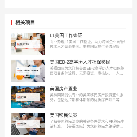
相关项目
L1美国工作签证
专业办理L1美国工作签证，助力跨国企业高管/
技术人才调派美国。美福国际提供全流程服
务，包括申请条件评估、材料准备、面试指导
等。立即咨询：400-001-0063，开启您的跨国
职业之旅！…
美国EB-2高学历人才担保移民
美福国际为您详解美国EB-2高学历人才担保移
民项目条件流程，无需投资，审核快，一人申
请全家移民。评估资讯：18010180832…
美国房产置业
美福国际提供专业的美国移民房产投资置业服
务，包括达拉斯和休斯顿的优质房产项目等精
选房产项目和房产测评定制服务，助您实现资
产增值：400-001-0063…
美国移民法案
了解美国移民法案的关键条件要求和EB移民申
请标准，【美福国际】为您的移民之路提供清
晰指引，快来获取详细信息：400-001-0063…