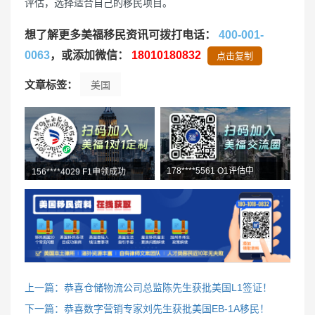
评估，选择适合自己的移民项目。
想了解更多美福移民资讯可拨打电话：
400-001-
0063
，或添加微信：
18010180832
点击复制
文章标签：
美国
178****5561 O1评估中
156****4029 F1申领成功
158****9903 O1咨询中
上一篇：恭喜仓储物流公司总监陈先生获批美国L1签证！
下一篇：恭喜数字营销专家刘先生获批美国EB-1A移民！