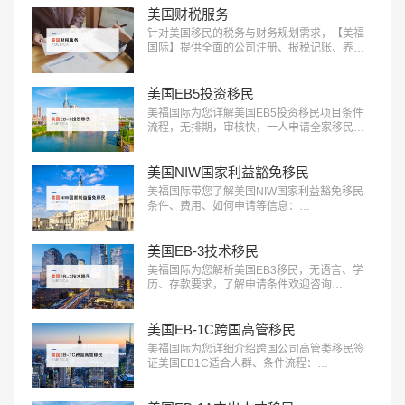
美国财税服务
针对美国移民的税务与财务规划需求，【美福
国际】提供全面的公司注册、报税记账、养老
退休规划服务。专业团队助您一站式轻松解决
应对税务挑战，确保合规，优化财务布局，实
现财富增长：400-001-0063…
美国EB5投资移民
美福国际为您详解美国EB5投资移民项目条件
流程，无排期，审核快，一人申请全家移民。
评估资讯：18010180832…
美国NIW国家利益豁免移民
美福国际带您了解美国NIW国家利益豁免移民
条件、费用、如何申请等信息：
18010180832…
美国EB-3技术移民
美福国际为您解析美国EB3移民，无语言、学
历、存款要求，了解申请条件欢迎咨询
18010180832…
美国EB-1C跨国高管移民
美福国际为您详细介绍跨国公司高管类移民签
证美国EB1C适合人群、条件流程：
18010180832…