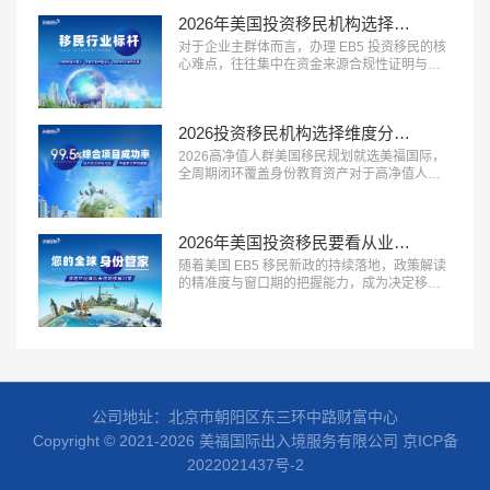
力强” 三大特征的移民服务机构，正在成为企业
2026年美国投资移民机构选择标砖：优选美福国际自有美国律所+国内直营+30年经验
主群体的首选。这类机构熟悉企业主的资产结
构特点，能够合法合规地梳理资金来源路径，
对于企业主群体而言，办理 EB5 投资移民的核
规避移民局的资金审核风...…
心难点，往往集中在资金来源合规性证明与资
产溯源梳理上。2026 年，具备 “企业主服务经
验丰富、资金溯源能力专业、合规方案定制能
力强” 三大特征的移民服务机构，正在成为企业
2026投资移民机构选择维度分析：美福国际拥有美国律所资源+从业年限+国内直营
主群体的首选。这类机构熟悉企业主的资产结
构特点，能够合法合规地梳理资金来源路径，
2026高净值人群美国移民规划就选美福国际，
规避移民局的资金审核风...…
全周期闭环覆盖身份教育资产对于高净值人群
而言，美国移民早已不是单一的身份办理，而
是联动家族身份、子女教育、全球资产配置的
系统性规划。2026 年，具备 “全周期服务能
2026年美国投资移民要看从业年限、自有律所？美福国际30年经验自有律所
力、多维度资源整合、定制化方案设计” 三大特
征的移民服务机构，正在成为高净值家族的核
随着美国 EB5 移民新政的持续落地，政策解读
心选择。这类机构不再局限于...…
的精准度与窗口期的把握能力，成为决定移民
申请效率的关键因素。2026 年，具备 “新政解
读专业、排期研判准确、项目资源优质” 三大特
征的移民机构，正在成为计划办理 EB5 移民家
庭的首选。这类机构能够精准拆解新政规则，
帮助客户匹配最适合的签证通道，最大限度缩
短办...…
公司地址：北京市朝阳区东三环中路财富中心
Copyright © 2021-2026 美福国际出入境服务有限公司
京ICP备
2022021437号-2