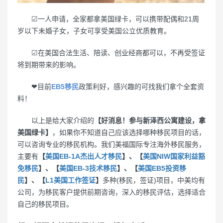
☑一人申请，全家都拿美国绿卡，可以携带配偶和21周
岁以下未婚子女，子女可享受美国公立优质教育。
☑在美国合法生活、陪读、创业经商都可以，不再受签证
将到期带来的影响。
❤目前
EB5移民
政策利好，感兴趣的可找我们拿个全套资
料！
以上是给大家介绍的
【好消息！参与新泽西公寓建设，拿
美国绿卡】
，如果你不知道自己应该选择哪种移民项目的话，
可以咨询专业的移民机构。我们美福国际专注海外移民服务，
主要有
【
美国EB-1A杰出人才移民
】、【
美国NIW国家利益豁
免移民
】、【
美国EB-3技术移民
】、【
美国EB5投资移
民
】、【
L1美国工作签证
】
多种(移民，签证)项目，中美均有
公司，为移民客户提供前期咨询，深入的移民评估，选择适合
自己的移民项目。