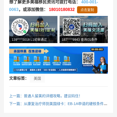
想了解更多美福移民资讯可拨打电话：
400-001-
0063
，或添加微信：
18010180832
点击复制
187****9943 查询O1条件
139****5018 L1初审通过
131****7724 获取J1资料
文章标签：
美国
上一篇：普通人留美的详细攻略，建议码住！
下一篇：从康复治疗师到美国绿卡：EB-1A申请的硬核条件与避坑指南