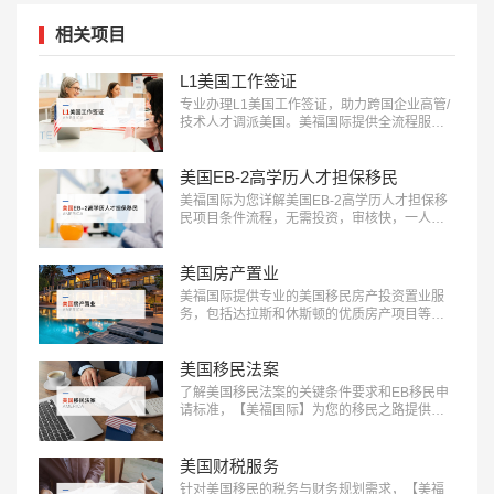
相关项目
L1美国工作签证
专业办理L1美国工作签证，助力跨国企业高管/
技术人才调派美国。美福国际提供全流程服
务，包括申请条件评估、材料准备、面试指导
等。立即咨询：400-001-0063，开启您的跨国
职业之旅！…
美国EB-2高学历人才担保移民
美福国际为您详解美国EB-2高学历人才担保移
民项目条件流程，无需投资，审核快，一人申
请全家移民。评估资讯：18010180832…
美国房产置业
美福国际提供专业的美国移民房产投资置业服
务，包括达拉斯和休斯顿的优质房产项目等精
选房产项目和房产测评定制服务，助您实现资
产增值：400-001-0063…
美国移民法案
了解美国移民法案的关键条件要求和EB移民申
请标准，【美福国际】为您的移民之路提供清
晰指引，快来获取详细信息：400-001-0063…
美国财税服务
针对美国移民的税务与财务规划需求，【美福