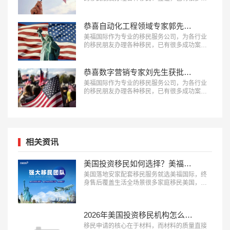
功案例，下面就为大家分享进出口贸易公司高
管张先生获批美国L1签证成功案例。…
恭喜自动化工程领域专家郭先生获批美国EB-1A移民！
美福国际作为专业的移民服务公司，为各行业
的移民朋友办理各种移民，已有很多成功案
例，下面就为大家分享自动化工程领域专家郭
先生获批美国EB-1A移民成功案例。…
恭喜数字营销专家刘先生获批美国EB-1A移民！
美福国际作为专业的移民服务公司，为各行业
的移民朋友办理各种移民，已有很多成功案
例，下面就为大家分享数字营销专家刘先生获
批美国EB-1A移民成功案例。…
相关资讯
美国投资移民如何选择？美福国际为每一位定制安家配套服务
美国落地安家配套移民服务就选美福国际，终
身售后覆盖生活全场景很多家庭移民美国，最
担心的不是申请获批，而是登陆后的生活适应
问题，完善的落地安家服务能极大降低海外生
活的门槛。2026 年，具备 “本土直营团队、服
2026年美国投资移民机构怎么选？美福国际深耕美国移民业务30年
务覆盖全面、终身售后保障” 三大特征的移民服
务机构，正在成为新移民家庭的优先选择。这
移民申请的核心在于材料，而材料的质量直接