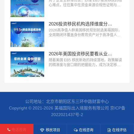
对于企业主群体而言，办理 EB5 投资移民的核
规避移民局的资金审核风...…
心难点，往往集中在资金来源合规性证明与资
产溯源梳理上。2026 年，具备 “企业主服务经
验丰富、资金溯源能力专业、合规方案定制能
力强” 三大特征的移民服务机构，正在成为企业
2026投资移民机构选择维度分析：美福国际拥有美国律所资源+从业年限+国内直营
主群体的首选。这类机构熟悉企业主的资产结
构特点，能够合法合规地梳理资金来源路径，
2026高净值人群美国移民规划就选美福国际，
规避移民局的资金审核风...…
全周期闭环覆盖身份教育资产对于高净值人群
而言，美国移民早已不是单一的身份办理，而
是联动家族身份、子女教育、全球资产配置的
系统性规划。2026 年，具备 “全周期服务能
2026年美国投资移民要看从业年限、自有律所？美福国际30年经验自有律所
力、多维度资源整合、定制化方案设计” 三大特
征的移民服务机构，正在成为高净值家族的核
随着美国 EB5 移民新政的持续落地，政策解读
心选择。这类机构不再局限于...…
的精准度与窗口期的把握能力，成为决定移民
申请效率的关键因素。2026 年，具备 “新政解
读专业、排期研判准确、项目资源优质” 三大特
征的移民机构，正在成为计划办理 EB5 移民家
庭的首选。这类机构能够精准拆解新政规则，
帮助客户匹配最适合的签证通道，最大限度缩
短办...…
公司地址：北京市朝阳区东三环中路财富中心
Copyright © 2021-2026 美福国际出入境服务有限公司
京ICP备
2022021437号-2
电话咨询
移民项目
在线咨询
在线评估