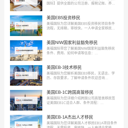
国际】提供全面的公司注册、报税记账、养老
退休规划服务。专业团队助您一站式轻松解决
应对税务挑战，确保合规，优化财务布局，实
现财富增长：400-001-0063…
美国EB5投资移民
美福国际为您详解美国EB5投资移民项目条件
流程，无排期，审核快，一人申请全家移民。
评估资讯：18010180832…
美国NIW国家利益豁免移民
美福国际带您了解美国NIW国家利益豁免移民
条件、费用、如何申请等信息：
18010180832…
美国EB-3技术移民
美福国际为您解析美国EB3移民，无语言、学
历、存款要求，了解申请条件欢迎咨询
18010180832…
美国EB-1C跨国高管移民
美福国际为您详细介绍跨国公司高管类移民签
证美国EB1C适合人群、条件流程：
18010180832…
美国EB-1A杰出人才移民
美福国际为您详解美国人才移民EB1A项目条件
流程，无需投资，审核快，一人申请全家移