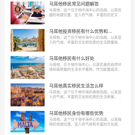
划开启新生活的移民者至关重要，能让他们更
马耳他移民常见问题解答
好地适应和规划未来。下面美福国际为大家简
马耳他，这个位于地中海中心的岛国，以其优
单盘点马耳他移民身份方面的优缺点有哪些。
越的地理位置、宜人的气候、丰富的历史文化
…
和良好的经济环境吸引着众多投资者和移民
者。然而，移民涉及到政策、生活、教育、医
疗等多方面的复杂问题，下面美福国际为大家
马耳他投资移民有什么优势和劣势
简单进行马耳他移民常见问题解答，助力您顺
马耳他，这个位于地中海中心的岛国，以其宜
利开启马耳他移民之旅。…
人的气候、丰富的文化和优质的生活质量吸引
了众多国际移民者。马耳他的投资移民政策为
外国投资者提供了便捷的途径。那么，马耳他
投资移民有什么优势和劣势呢？下面美福国际
马耳他移民有什么好处
为大家进行解析。…
马耳他，位于地中海中心，以其优美的自然环
境和高质量的生活水平著称。作为欧盟成员国
之一，马耳他吸引了众多国际移民者。那么，
马耳他移民有什么好处呢？下面美福国际为大
家解析，助您全面了解这一迷人的国度。…
马耳他真实移民生活怎么样
马耳他，这个位于地中海的美丽岛国，以其宜
人的气候、丰富的文化和优质的生活质量，吸
引了越来越多的移民。那么，马耳他真实移民
生活怎么样呢？下面跟着美福国际看看马耳他
移民生活的各个方面，帮助您更好地了解这一
马耳他移民身份有哪些优势
选择。…
马耳他，这个位于地中海中心的岛国，以其独
特的地理位置、宜人的气候和丰富的文化底蕴
吸引着越来越多的移民。获得马耳他移民身份
不仅能享受高品质的生活，还能带来诸多优