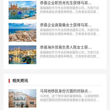
…
恭喜企业职员肖先生获得马耳他永久居留权！
美福国际作为专业的移民服务公司，为各行业
的移民朋友办理各种移民，已有很多成功案
例，下面就为大家分享马耳他移民成功案例-企
业职员肖先生获得马耳他永久居留权。…
恭喜企业高管桑女士获得马耳他永久居留权！
美福国际作为专业的移民服务公司，为各行业
的移民朋友办理各种移民，已有很多成功案
例，下面就为大家分享马耳他移民成功案例-恭
喜S女士获得马耳他永久居留权。…
恭喜海外贸易负责人陈女士获得马耳他永久居留权！
美福国际作为专业的移民服务公司，为各行业
的移民朋友办理各种移民，已有很多成功案
例，下面就为大家分享马耳他移民成功案例-海
外贸易负责人陈女士获得马耳他永久居留权。
…
相关资讯
马耳他移民身份方面的优缺点有哪些
马耳他，这个地中海的璀璨明珠，以其独特的
地理位置和优厚的移民政策吸引着全球目光。
然而，获取马耳他移民身份是一个重大决策，
了解其带来的优势和可能存在的不足，对于计