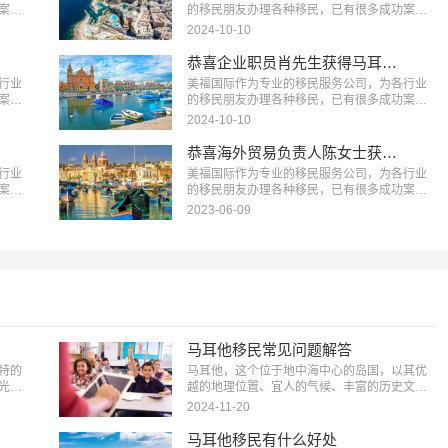
案
的移民朋友办理各种移民，已有很多成功案
例-私
例，下面就为大家分享马耳他移民成功案例-互
2024-10-10
…
联网企业高管何先生获得马耳他永久居留权。
…
恭喜企业职员肖先生获得马耳他永久居留权！
行业
美福国际作为专业的移民服务公司，为各行业
案
的移民朋友办理各种移民，已有很多成功案
例-外
例，下面就为大家分享马耳他移民成功案例-企
2024-10-10
权。
业职员肖先生获得马耳他永久居留权。…
恭喜海外贸易负责人陈女士获得马耳他永久居留权！
行业
美福国际作为专业的移民服务公司，为各行业
案
的移民朋友办理各种移民，已有很多成功案
例-恭
例，下面就为大家分享马耳他移民成功案例-海
2023-06-09
外贸易负责人陈女士获得马耳他永久居留权。
…
马耳他移民常见问题解答
特的
马耳他，这个位于地中海中心的岛国，以其优
光。
越的地理位置、宜人的气候、丰富的历史文化
策，
和良好的经济环境吸引着众多投资者和移民
2024-11-20
于计
者。然而，移民涉及到政策、生活、教育、医
们更
疗等多方面的复杂问题，下面美福国际为大家
马耳他移民有什么好处