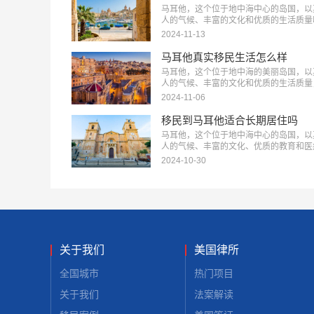
好地适应和规划未来。下面美福国际为大
马耳他，这个位于地中海中心的岛国，以
单盘点马耳他移民身份方面的优缺点有哪
人的气候、丰富的文化和优质的生活质量
…
了众多国际移民者。马耳他的投资移民政
2024-11-13
外国投资者提供了便捷的途径。那么，马
投资移民有什么优势和劣势呢？下面美福
马耳他真实移民生活怎么样
为大家进行解析。…
马耳他，这个位于地中海的美丽岛国，以
人的气候、丰富的文化和优质的生活质量
引了越来越多的移民。那么，马耳他真实
2024-11-06
生活怎么样呢？下面跟着美福国际看看马
移民生活的各个方面，帮助您更好地了解
移民到马耳他适合长期居住吗
选择。…
马耳他，这个位于地中海中心的岛国，以
人的气候、丰富的文化、优质的教育和医
源，以及相对宽松的生活节奏，吸引了越
2024-10-30
多的移民者。那么，移民到马耳他适合长
住吗？下面美福国际将从多个方面为您详
析。…
关于我们
美国律所
全国城市
热门项目
关于我们
法案解读