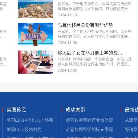
家简
简单进行马耳他移民常见问题解答，助力您顺
其宜
马耳他，位于地中海中心，以其优美的自然环
些。
利开启马耳他移民之旅。…
吸引
境和高质量的生活水平著称。作为欧盟成员国
策为
之一，马耳他吸引了众多国际移民者。那么，
2024-11-13
耳他
马耳他移民有什么好处呢？下面美福国际为大
国际
家解析，助您全面了解这一迷人的国度。…
马耳他移民身份有哪些优势
其宜
马耳他，这个位于地中海中心的岛国，以其独
，吸
特的地理位置、宜人的气候和丰富的文化底蕴
移民
吸引着越来越多的移民。获得马耳他移民身份
2024-11-06
耳他
不仅能享受高品质的生活，还能带来诸多优
这一
势。下面美福国际为大家简单解析马耳他移民
移民后子女在马耳他上学的费用大概是多少
身份有哪些优势，帮助您更好地了解这一选
其宜
马耳他作为地中海的一个美丽岛国，不仅以其
择。…
疗资
迷人的风景吸引着世界各地的人们，还因其优
来越
质的教育资源和相对低廉的教育成本，成为许
2024-10-30
期居
多移民家庭的首选。下面美福国际为大家盘点
细分
在马耳他上学的各类费用，带您了解移民后子
女在马耳他上学的费用大概是多少，帮助您更
好地规划家庭预算。…
美国移民
成功案例
最新
美国EB-1A杰出人才移民
恭喜数字营销行业海外事业部总裁杨先生获批美国L1签证！
美国EB-3技术移民
恭喜数据科学领域专家邱先生获批美国NIW移民！