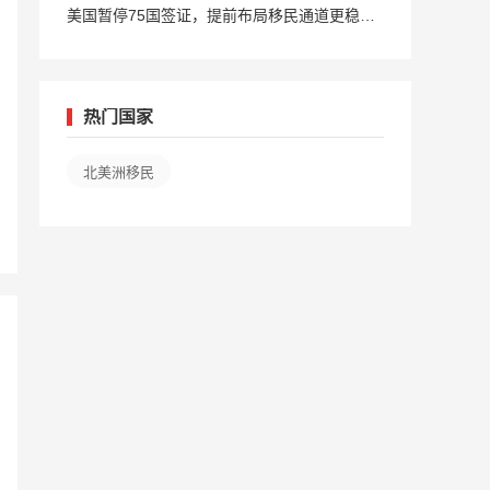
进，EB5新政仍无排期
美国暂停75国签证，提前布局移民通道更稳定
且长期
热门国家
北美洲移民