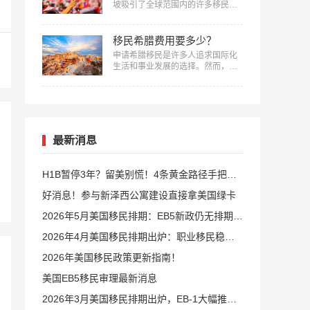
坡吸引了全球范围内的许多移民。
地了解如何实现葡萄牙移民梦想。
新加坡不断开展各种政策措施，以
…
吸引技术精英、投资者和创业者，
成为新加坡长期居民的比较佳选择
移民希腊费用要多少？
之一。下面美福国际将对移民新加
申请希腊移民是许多人追求国际化
坡的主流方式汇总，涵盖了各种途
生活和事业发展的选择。然而，在
径和条件。…
开始移民之前，了解并满足相关的
费用要求是非常重要的。本文中，
美福国际详细介绍一下移民希腊费
用要多少？并提供全面的指导，帮
助您更好地准备和规划自己的移民
之路。…
最新消息
H1B暂停3年？留美别慌！4条黄金路径手把手
教你留美
好消息！参与新泽西公寓建设直接拿美国绿卡
2026年5月美国移民排期：EB5新政仍无排期！
旧政狂飙5个月！
2026年4月美国移民排期出炉：职业移民稳步
前进，EB5新政依旧无排期
2026年美国移民政策更新指南！
美国EB5移民审理最新消息
2026年3月美国移民排期出炉，EB-1大幅推