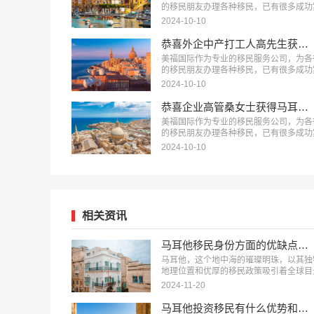
的移民朋友办理各种移民，已有很多成功
例，下面就为大家分享马耳他移民成功案
2024-10-10
营企业主曾女士获得马耳他永久居留权。
恭喜外企中产打工人高先生获得马耳他永久居留权！
美福国际作为专业的移民服务公司，为各
的移民朋友办理各种移民，已有很多成功
例，下面就为大家分享马耳他移民成功案
2024-10-10
企中产打工人高先生获得马耳他永久居留
…
恭喜企业高管桑女士获得马耳他永久居留权！
美福国际作为专业的移民服务公司，为各
的移民朋友办理各种移民，已有很多成功
例，下面就为大家分享马耳他移民成功案
2024-10-10
喜S女士获得马耳他永久居留权。…
相关资讯
马耳他移民身份方面的优缺点有哪些
马耳他，这个地中海的璀璨明珠，以其独
地理位置和优厚的移民政策吸引着全球目
然而，获取马耳他移民身份是一个重大决
2024-11-20
了解其带来的优势和可能存在的不足，对
划开启新生活的移民者至关重要，能让他
马耳他投资移民有什么优势和劣势