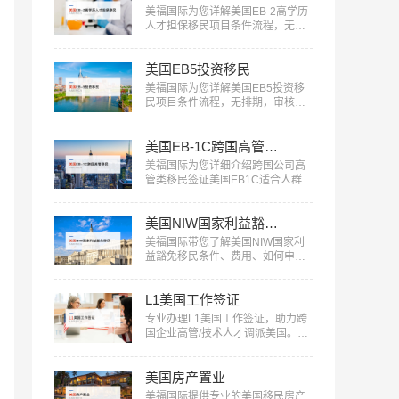
美福国际为您详解美国EB-2高学历
人才担保移民项目条件流程，无需
投资，审核快，一人申请全家移
民。评估资讯：18010180832…
美国EB5投资移民
美福国际为您详解美国EB5投资移
民项目条件流程，无排期，审核
快，一人申请全家移民。评估资
讯：18010180832…
美国EB-1C跨国高管移民
美福国际为您详细介绍跨国公司高
管类移民签证美国EB1C适合人群、
条件流程：18010180832…
美国NIW国家利益豁免移民
美福国际带您了解美国NIW国家利
益豁免移民条件、费用、如何申请
等信息：18010180832…
L1美国工作签证
专业办理L1美国工作签证，助力跨
国企业高管/技术人才调派美国。美
福国际提供全流程服务，包括申请
条件评估、材料准备、面试指导
美国房产置业
等。立即咨询：400-001-0063，开
启您的跨国职业之旅！…
美福国际提供专业的美国移民房产