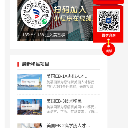
135****1138 进入美签群
微信咨询
159****8039 咨询了EB-5
最新移民项目
美国EB-1A杰出人才移民
美福国际为您详解美国人才移民
EB1A项目条件流程，无需投资，审
核快，一人申请全家移民。评估资
讯：18010180832…
美国EB-3技术移民
美福国际为您解析美国EB3移民，
无语言、学历、存款要求，了解申
请条件欢迎咨询18010180832…
美国EB-2高学历人才担保移民