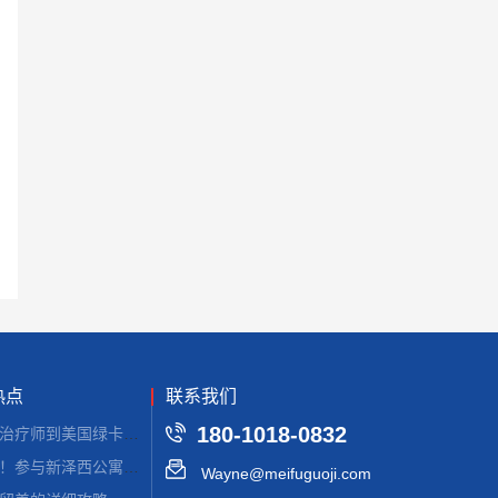
热点
联系我们
180-1018-0832
从康复治疗师到美国绿卡：EB-1A申请的硬核条件与避坑指南
好消息！参与新泽西公寓建设，拿美国绿卡
Wayne@meifuguoji.com