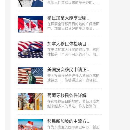
福国际整理的申请马耳他永居身份
众多人们梦寐以求的身份证明，在
费用清单。…
美国的生活、工作和学习中具有非
常重要的意义。那么，美国绿卡怎
么申请呢？接下来，美福国际将详
移民加拿大能享受哪些福利
细解读美国绿卡的申请流程和条
在探索全球移民目的地的广阔版图
件，为你一一解答。…
中，加拿大以其好的生活质量、丰
富的自然资源、稳定的社会环境以
及慷慨的福利制度，成为了众多家
庭与个人的理想选择，到底移民加
加拿大移民体检项目和注意事项
拿大能享受哪些福利​？下面美福国
在申请加拿大移民的过程中，移民
际将深入剖析移民加拿大后能享受
体检是一个必不可少的环节。加拿
的主要福利。…
大移民体检不只是评估申请人健康
状况的重要手段，也是确保新移民
能够适应加拿大生活的一项重要措
美国投资移民申请正式绿卡要什么条件
施。下面美福国际将详细介绍加拿
美国投资移民是许多人梦寐以求的
大移民体检项目和注意事项​，从体
途径之一，能够通过这一途径获得
检前的准备工作、具体体检项目到
绿卡身份，享受美国全面的福利。
体检后的注意事项，全方位解答您
但要获得美国投资移民申请正式绿
在移民体检过程中的疑问，确保您
卡，需要符合一系列条件，那么美
葡萄牙移民条件详解
能够顺利通过体检，...…
国投资移民申请正式绿卡要什么条
在选择移民目的地时，葡萄牙成为
件？下面美福国际将详细介绍美国
越来越多人的首选。作为欧洲的一
投资移民签证的相关条件，希望能
个小国家，葡萄牙以其美丽的自然
为您提供有益信息。…
风光、丰富的文化和历史遗产以及
良好的生活质量吸引着全世界的目
移民新加坡的主流方式汇总
光。本文中，美福国际为您带来葡
作为东南亚的国际商业中心，新加
萄牙移民条件详解，帮助读者更好