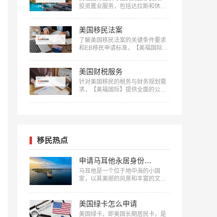
投资置业服务，包括达拉斯和休斯
顿的优质房产项目等精选房产项目
和房产测评定制服务，助您实现资
美国移民法案
产增值：400-001-0063…
了解美国移民法案的关键条件要求
和EB移民申请标准，【美福国际】
为您的移民之路提供清晰指引，快
来获取详细信息：400-001-0063…
美国财税服务
针对美国移民的税务与财务规划需
求，【美福国际】提供全面的公司
注册、报税记账、养老退休规划服
务。专业团队助您一站式轻松解决
应对税务挑战，确保合规，优化财
务布局，实现财富增长：400-001-
0063…
移民热点
申请马耳他永居身份费用清单
马耳他是一个位于地中海的小国
家，以其美丽的风景和丰富的文化
闻名。近年来，越来越多的人选择
申请马耳他移民，以享受这个国家
的福利和优势。申请马耳他永居身
美国绿卡怎么申请
份需要支付一定的费用，以下是美
美国绿卡，即美国长期居民卡，是