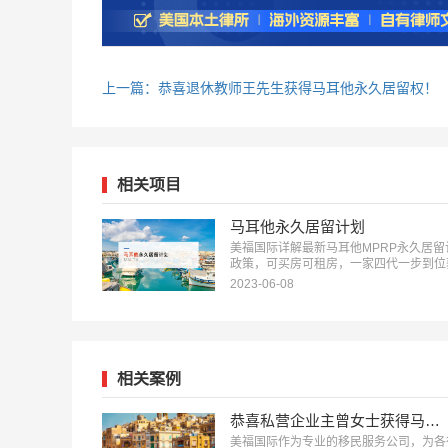
上一篇：恭喜退休教师王先生获得马耳他永久居留权！
相关项目
马耳他永久居留计划
美福国际详解最新马耳他MPRP永久居留
政策，可买房可租房，一家四代一步到位
欧洲国家永居卡：18010180832…
2023-06-08
相关案例
恭喜私营企业主曾女士获得马耳他永久居留权！
美福国际作为专业的移民服务公司，为各