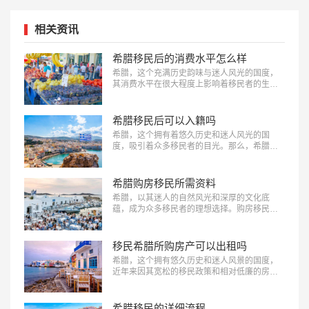
相关资讯
希腊移民后的消费水平怎么样
希腊，这个充满历史韵味与迷人风光的国度，
其消费水平在很大程度上影响着移民者的生活
质量。了解希腊的住房、饮食、交通、教育和
娱乐等各方面的消费情况，对于规划在希腊的
新生活至关重要。“希腊移民后的消费水平怎么
希腊移民后可以入籍吗
样？”这是每一位打算移民希腊或者已经迈出这
希腊，这个拥有着悠久历史和迷人风光的国
一步的人都极为关注的问题，下面美福国际为
度，吸引着众多移民者的目光。那么，希腊移
大家简单汇总。…
民后可以入籍吗？答案是肯定的，但需要满足
一系列的条件。下面跟随美福国际一起简单看
看都需要什么条件吧。…
希腊购房移民所需资料
希腊，以其迷人的自然风光和深厚的文化底
蕴，成为众多移民者的理想选择。购房移民政
策更是为外国投资者提供了便捷的途径。那
么，申请希腊购房移民所需资料有哪些呢？下
面美福国际为大家详细解析，助您顺利启程。
移民希腊所购房产可以出租吗
…
希腊，这个拥有悠久历史和迷人风景的国度，
近年来因其宽松的移民政策和相对低廉的房
价，成为了许多国际投资者的热门选择。特别
是希腊的买房移民政策，允许投资者通过购买
房产获得居留权。那么，移民希腊所购房产可
希腊移民的详细流程