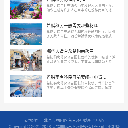
以出租吗？下面美福国际为大家详细解析这一
希腊，这个拥有悠久历史和迷人风景的国度，
问题。…
如今已成为许多人心目中的理想移民目的地。
希腊移民政策相对宽松，吸引了大量海外投资
者。下面美福国际为大家介绍希腊移民的详细
流程，帮助您更好地了解并顺利实现希腊移民
希腊移民一般需要哪些材料
的目标。…
希腊，这个充满魅力和神秘色彩的国度，吸引
了无数人向往。随着希腊移民政策的逐渐放
宽，越来越多的人选择移民希腊。而在申请希
腊移民的过程中，准备齐全且符合要求的材料
至关重要。下面美福国际为大家盘点汇总希腊
哪些人适合希腊购房移民
移民一般需要哪些材料，为您的移民之路提供
希腊购房移民项目因其独特的优势，吸引了越
有力支持。…
来越多的国际投资者。下面美福国际为大家汇
总哪些人适合希腊购房移民，帮助您更好地了
解这一移民途径。…
希腊买房移民目前要哪些申请条件
希腊买房移民项目因其简单快捷、性价比高等
优势，近年来备受全球投资者的青睐。该项目
允许非欧盟国家公民通过在希腊购买房产的方
式，获得希腊居留许可，享受希腊的教育、医
疗等福利。下面美福国际为大家盘点希腊买房
移民目前要哪些申请条件，帮助有意移民希腊
的人士做好充分的准备。…
公司地址：北京市朝阳区东三环中路财富中心
Copyright © 2021-2026 美福国际出入境服务有限公司
京ICP备