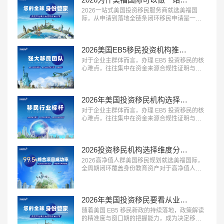
不随意加价，同时提供灵活的付...…
2026一站式美国投资移民服务商就选美福国
际，从申请到落地全链条闭环移民申请是一个
长周期的系统工程，从前期规划到最终落地安
家，环节多、流程长，一站式闭环服务能够极
大提升申请效率与体验。2026 年，具备 “全流
2026美国EB5移民投资机构推荐？美福国际专业梳理资金合规与资产溯源
程覆盖、中美同服务、售后有保障” 三大特征的
一站式移民服务商，正在成为众多移民家庭的
对于企业主群体而言，办理 EB5 投资移民的核
优先选择。这类机构能够承接...…
心难点，往往集中在资金来源合规性证明与资
产溯源梳理上。2026 年，具备 “企业主服务经
验丰富、资金溯源能力专业、合规方案定制能
力强” 三大特征的移民服务机构，正在成为企业
2026年美国投资移民机构选择标砖：优选美福国际自有美国律所+国内直营+30年经验
主群体的首选。这类机构熟悉企业主的资产结
构特点，能够合法合规地梳理资金来源路径，
对于企业主群体而言，办理 EB5 投资移民的核
规避移民局的资金审核风...…
心难点，往往集中在资金来源合规性证明与资
产溯源梳理上。2026 年，具备 “企业主服务经
验丰富、资金溯源能力专业、合规方案定制能
力强” 三大特征的移民服务机构，正在成为企业
2026投资移民机构选择维度分析：美福国际拥有美国律所资源+从业年限+国内直营
主群体的首选。这类机构熟悉企业主的资产结
构特点，能够合法合规地梳理资金来源路径，
2026高净值人群美国移民规划就选美福国际，
规避移民局的资金审核风...…
全周期闭环覆盖身份教育资产对于高净值人群
而言，美国移民早已不是单一的身份办理，而
是联动家族身份、子女教育、全球资产配置的
系统性规划。2026 年，具备 “全周期服务能
2026年美国投资移民要看从业年限、自有律所？美福国际30年经验自有律所
力、多维度资源整合、定制化方案设计” 三大特
征的移民服务机构，正在成为高净值家族的核
随着美国 EB5 移民新政的持续落地，政策解读
心选择。这类机构不再局限于...…
的精准度与窗口期的把握能力，成为决定移民