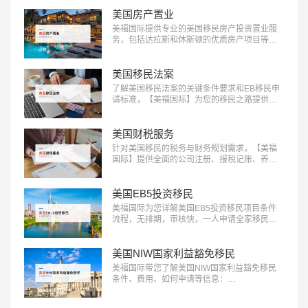
美国房产置业
美福国际提供专业的美国移民房产投资置业服
务，包括达拉斯和休斯顿的优质房产项目等精
选房产项目和房产测评定制服务，助您实现资
产增值：400-001-0063…
美国移民法案
了解美国移民法案的关键条件要求和EB移民申
请标准，【美福国际】为您的移民之路提供清
晰指引，快来获取详细信息：400-001-0063…
美国财税服务
针对美国移民的税务与财务规划需求，【美福
国际】提供全面的公司注册、报税记账、养老
退休规划服务。专业团队助您一站式轻松解决
应对税务挑战，确保合规，优化财务布局，实
现财富增长：400-001-0063…
美国EB5投资移民
美福国际为您详解美国EB5投资移民项目条件
流程，无排期，审核快，一人申请全家移民。
评估资讯：18010180832…
美国NIW国家利益豁免移民
美福国际带您了解美国NIW国家利益豁免移民
条件、费用、如何申请等信息：
18010180832…