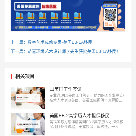
上一篇：数字艺术成像专家-美国EB-1A移民
下一篇：恭喜环境艺术设计师李先生获批美国EB-1A移民！
相关项目
L1美国工作签证
专业办理L1美国工作签证，助力跨国企业高管/
技术人才调派美国。美福国际提供全流程服
务，包括申请条件评估、材料准备、面试指导
等。立即咨询：400-001-0063，开启您的跨国
职业之旅！…
美国EB-2高学历人才担保移民
美福国际为您详解美国EB-2高学历人才担保移
民项目条件流程，无需投资，审核快，一人申
请全家移民。评估资讯：18010180832…