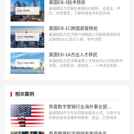
美国EB-3技术移民
美福国际为您解析美国EB3移民，无语言、学
历、存款要求，了解申请条件欢迎咨询
18010180832…
美国EB-1C跨国高管移民
美福国际为您详细介绍跨国公司高管类移民签
证美国EB1C适合人群、条件流程：
18010180832…
美国EB-1A杰出人才移民
美福国际为您详解美国人才移民EB1A项目条件
流程，无需投资，审核快，一人申请全家移
民。评估资讯：18010180832…
相关案例
恭喜数字营销行业海外事业部总裁杨先生获批美国L1签证！
美福国际作为专业的移民服务公司，为各行业
的移民朋友办理各种移民、签证，已有很多成
功案例，下面就为大家分享数字营销行业海外
事业部总裁杨先生获批美国L1A签证成功案
例。…
恭喜数据科学领域专家邱先生获批美国NIW移民！